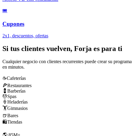
🎟️
Cupones
2x1, descuentos, ofertas
Si tus clientes vuelven, Forja es para ti
Cualquier negocio con clientes recurrentes puede crear su programa
en minutos.
☕
Cafeterías
🍕
Restaurantes
💈
Barberías
💆
Spas
🍦
Heladerías
🏋️
Gimnasios
🍺
Bares
🛍️
Tiendas
🌎 85M+