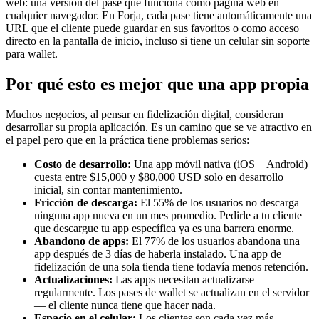
web: una versión del pase que funciona como página web en
cualquier navegador. En Forja, cada pase tiene automáticamente una
URL que el cliente puede guardar en sus favoritos o como acceso
directo en la pantalla de inicio, incluso si tiene un celular sin soporte
para wallet.
Por qué esto es mejor que una app propia
Muchos negocios, al pensar en fidelización digital, consideran
desarrollar su propia aplicación. Es un camino que se ve atractivo en
el papel pero que en la práctica tiene problemas serios:
Costo de desarrollo:
Una app móvil nativa (iOS + Android)
cuesta entre $15,000 y $80,000 USD solo en desarrollo
inicial, sin contar mantenimiento.
Fricción de descarga:
El 55% de los usuarios no descarga
ninguna app nueva en un mes promedio. Pedirle a tu cliente
que descargue tu app específica ya es una barrera enorme.
Abandono de apps:
El 77% de los usuarios abandona una
app después de 3 días de haberla instalado. Una app de
fidelización de una sola tienda tiene todavía menos retención.
Actualizaciones:
Las apps necesitan actualizarse
regularmente. Los pases de wallet se actualizan en el servidor
— el cliente nunca tiene que hacer nada.
Espacio en el celular:
Los clientes son cada vez más