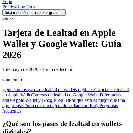
Forja
Precios
Blog
Docs
Iniciar sesión
Empezar gratis
Guías
Tarjeta de Lealtad en Apple
Wallet y Google Wallet: Guía
2026
1 de mayo de 2026 · 7 min de lectura
Contenido
¿Qué son los pases de lealtad en wallets digitales?
Tarjetas de lealtad
en Apple Wallet
Tarjetas de lealtad en Google Wallet
Diferencias
entre Apple Wallet y Google Wallet
Por qué esto es mejor que una
app propia
Cómo crear tu tarjeta de lealtad con Forja
Preguntas
frecuentes
¿Qué son los pases de lealtad en wallets
digitales?