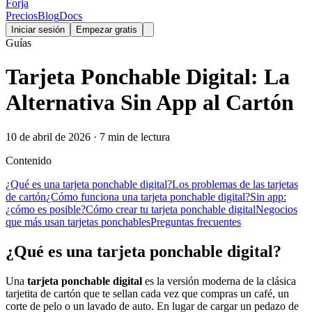
Forja
Precios
Blog
Docs
Iniciar sesión
Empezar gratis
Guías
Tarjeta Ponchable Digital: La
Alternativa Sin App al Cartón
10 de abril de 2026 · 7 min de lectura
Contenido
¿Qué es una tarjeta ponchable digital?
Los problemas de las tarjetas
de cartón
¿Cómo funciona una tarjeta ponchable digital?
Sin app:
¿cómo es posible?
Cómo crear tu tarjeta ponchable digital
Negocios
que más usan tarjetas ponchables
Preguntas frecuentes
¿Qué es una tarjeta ponchable digital?
Una
tarjeta ponchable digital
es la versión moderna de la clásica
tarjetita de cartón que te sellan cada vez que compras un café, un
corte de pelo o un lavado de auto. En lugar de cargar un pedazo de