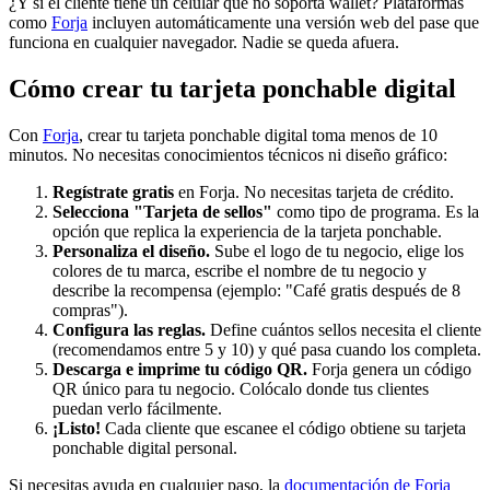
¿Y si el cliente tiene un celular que no soporta wallet? Plataformas
como
Forja
incluyen automáticamente una versión web del pase que
funciona en cualquier navegador. Nadie se queda afuera.
Cómo crear tu tarjeta ponchable digital
Con
Forja
, crear tu tarjeta ponchable digital toma menos de 10
minutos. No necesitas conocimientos técnicos ni diseño gráfico:
Regístrate gratis
en Forja. No necesitas tarjeta de crédito.
Selecciona "Tarjeta de sellos"
como tipo de programa. Es la
opción que replica la experiencia de la tarjeta ponchable.
Personaliza el diseño.
Sube el logo de tu negocio, elige los
colores de tu marca, escribe el nombre de tu negocio y
describe la recompensa (ejemplo: "Café gratis después de 8
compras").
Configura las reglas.
Define cuántos sellos necesita el cliente
(recomendamos entre 5 y 10) y qué pasa cuando los completa.
Descarga e imprime tu código QR.
Forja genera un código
QR único para tu negocio. Colócalo donde tus clientes
puedan verlo fácilmente.
¡Listo!
Cada cliente que escanee el código obtiene su tarjeta
ponchable digital personal.
Si necesitas ayuda en cualquier paso, la
documentación de Forja