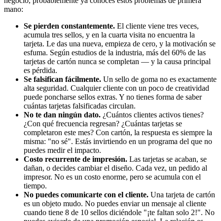
negocio, probablemente ya conoces estos problemas de primera
mano:
Se pierden constantemente.
El cliente viene tres veces,
acumula tres sellos, y en la cuarta visita no encuentra la
tarjeta. Le das una nueva, empieza de cero, y la motivación se
esfuma. Según estudios de la industria, más del 60% de las
tarjetas de cartón nunca se completan — y la causa principal
es pérdida.
Se falsifican fácilmente.
Un sello de goma no es exactamente
alta seguridad. Cualquier cliente con un poco de creatividad
puede poncharse sellos extras. Y no tienes forma de saber
cuántas tarjetas falsificadas circulan.
No te dan ningún dato.
¿Cuántos clientes activos tienes?
¿Con qué frecuencia regresan? ¿Cuántas tarjetas se
completaron este mes? Con cartón, la respuesta es siempre la
misma: "no sé". Estás invirtiendo en un programa del que no
puedes medir el impacto.
Costo recurrente de impresión.
Las tarjetas se acaban, se
dañan, o decides cambiar el diseño. Cada vez, un pedido al
impresor. No es un costo enorme, pero se acumula con el
tiempo.
No puedes comunicarte con el cliente.
Una tarjeta de cartón
es un objeto mudo. No puedes enviar un mensaje al cliente
cuando tiene 8 de 10 sellos diciéndole "¡te faltan solo 2!". No